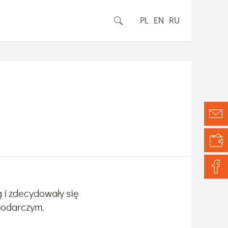
PL
EN
RU
g i zdecydowały się
podarczym.