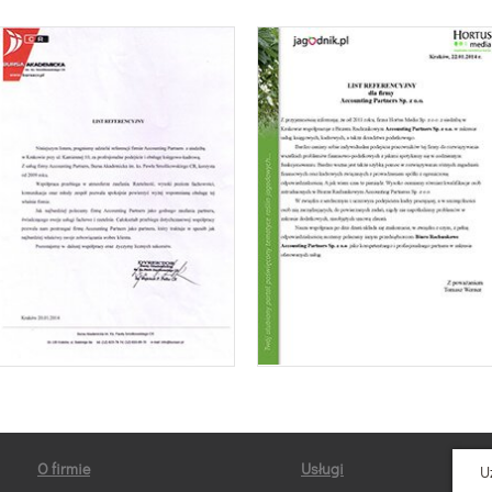
O firmie
Usługi
U