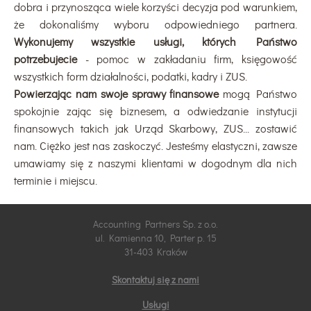
dobra i przynosząca wiele korzyści decyzja pod warunkiem,
że dokonaliśmy wyboru odpowiedniego partnera.
Wykonujemy wszystkie usługi, których Państwo
potrzebujecie
- pomoc w zakładaniu firm, księgowość
wszystkich form działalności, podatki, kadry i ZUS.
Powierzając nam swoje sprawy finansowe
mogą Państwo
spokojnie zając się biznesem, a odwiedzanie instytucji
finansowych takich jak Urząd Skarbowy, ZUS... zostawić
nam. Ciężko jest nas zaskoczyć. Jesteśmy elastyczni, zawsze
umawiamy się z naszymi klientami w dogodnym dla nich
terminie i miejscu.
Accounting Partners Sp. z o.o.
ul. Kamienna 10, Parter p. 15
31-403 Kraków
Skontaktuj się z nami
Usługi