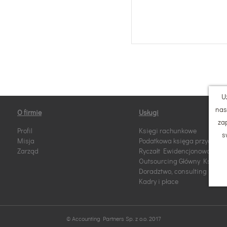
U
nasz
O firmie
Usługi
za
Profil
Księgi rachunkowe
s
Misja
Podatkowa księga przychodó
Zarząd
Ryczałt Ewidencjonowany
Outsourcing Główny Księgo
Doradztwo, consulting
Kadry i płace
© Accounting Partners Sp. z o.o. 2017