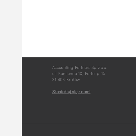
Accounting Partners Sp. z o.o.
ul. Kamienna 10, Parter p. 15
31-403 Kraków
Skontaktuj się z nami