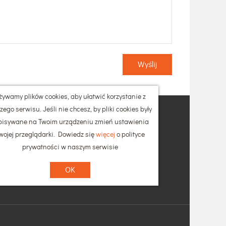
Wyślij
żywamy plików cookies, aby ułatwić korzystanie z
ego serwisu. Jeśli nie chcesz, by pliki cookies były
Referencje
pisywane na Twoim urządzeniu zmień ustawienia
Kariera
wojej przeglądarki. Dowiedz się
więcej
o polityce
w i rozchodów
prywatności w naszym serwisie
wy
OK