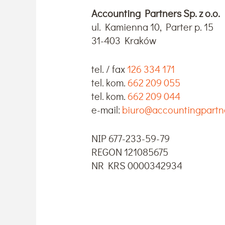
Accounting Partners Sp. z o.o.
ul. Kamienna 10, Parter p. 15
31-403 Kraków
tel. / fax
126 334 171
tel. kom.
662 209 055
tel. kom.
662 209 044
e-mail:
biuro@accountingpartne
NIP 677-233-59-79
REGON 121085675
NR KRS 0000342934